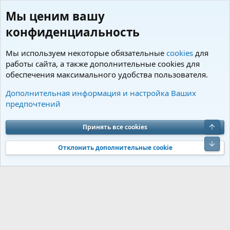
Мы ценим вашу
конфиденциальность
Мы используем некоторые обязательные
cookies
для
работы сайта, а также дополнительные cookies для
обеспечения максимального удобства пользователя.
Пользователи
Дополнительная информация и настройка Ваших
предпочтений
Cookies
Charm by DCom
Russian (RU)
Обратная связь
Условия и правила
Верх
Принять все cookies
Политика конфиденциальности
Помощь
R
S
Низ
S
Отклонить дополнительные cookie
®
Community platform by XenForo
© 2010-2026 XenForo Ltd.
Перевод от
®
Jumuro
|
Media embeds via s9e/MediaSites