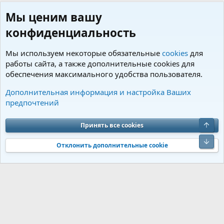
Мы ценим вашу
конфиденциальность
Мы используем некоторые обязательные
cookies
для
работы сайта, а также дополнительные cookies для
обеспечения максимального удобства пользователя.
Пользователи
Дополнительная информация и настройка Ваших
предпочтений
Cookies
Charm by DCom
Russian (RU)
Обратная связь
Условия и правила
Верх
Принять все cookies
Политика конфиденциальности
Помощь
R
S
Низ
S
Отклонить дополнительные cookie
®
Community platform by XenForo
© 2010-2026 XenForo Ltd.
Перевод от
®
Jumuro
|
Media embeds via s9e/MediaSites