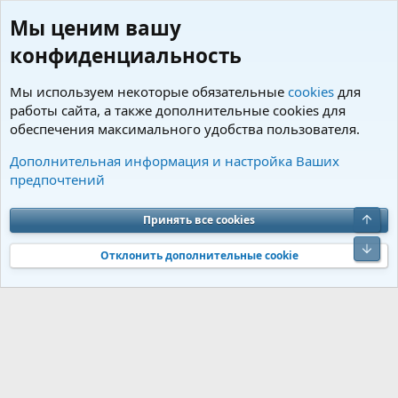
Мы ценим вашу
конфиденциальность
Мы используем некоторые обязательные
cookies
для
работы сайта, а также дополнительные cookies для
обеспечения максимального удобства пользователя.
Пользователи
Дополнительная информация и настройка Ваших
предпочтений
Cookies
Charm by DCom
Russian (RU)
Обратная связь
Условия и правила
Верх
Принять все cookies
Политика конфиденциальности
Помощь
R
S
Низ
S
Отклонить дополнительные cookie
®
Community platform by XenForo
© 2010-2026 XenForo Ltd.
Перевод от
®
Jumuro
|
Media embeds via s9e/MediaSites