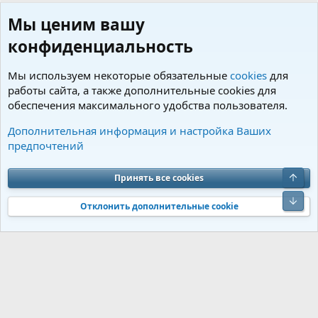
Мы ценим вашу
конфиденциальность
Мы используем некоторые обязательные
cookies
для
работы сайта, а также дополнительные cookies для
обеспечения максимального удобства пользователя.
Пользователи
Дополнительная информация и настройка Ваших
предпочтений
Cookies
Charm by DCom
Russian (RU)
Обратная связь
Условия и правила
Верх
Принять все cookies
Политика конфиденциальности
Помощь
R
S
Низ
S
Отклонить дополнительные cookie
®
Community platform by XenForo
© 2010-2026 XenForo Ltd.
Перевод от
®
Jumuro
|
Media embeds via s9e/MediaSites