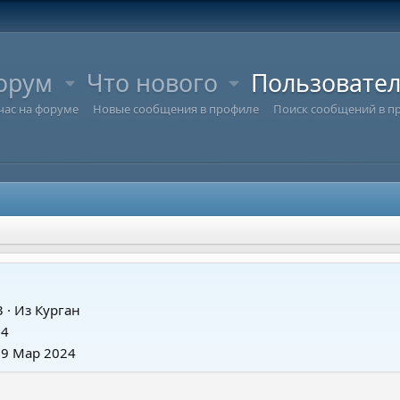
орум
Что нового
Пользовате
час на форуме
Новые сообщения в профиле
Поиск сообщений в п
3
·
Из
Курган
24
19 Мар 2024