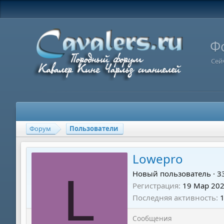
Ф
Сей
Форум
Пользователи
Lowepro
L
Новый пользователь
·
3
Регистрация
19 Мар 20
Последняя активность
Сообщения