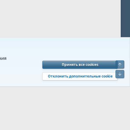
ния
Верх
Принять все cookies
вия и правила
Политика конфиденциальности
Помощь
R
Низ
S
Отклонить дополнительные cookie
S
 s9e/MediaSites