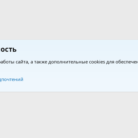
ость
аботы сайта, а также дополнительные cookies для обеспече
Обратная связь
Усло
дпочтений
®
®
form by XenForo
© 2010-2026 XenForo Ltd.
Перевод от Jumuro
|
Media embeds via