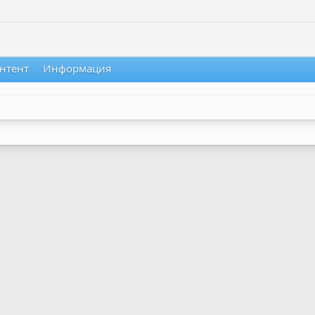
нтент
Информация