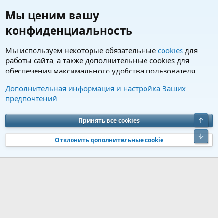
Мы ценим вашу
конфиденциальность
Мы используем некоторые обязательные
cookies
для
работы сайта, а также дополнительные cookies для
обеспечения максимального удобства пользователя.
Пользователи
Дополнительная информация и настройка Ваших
предпочтений
Cookies
Charm by DCom
Russian (RU)
Обратная связь
Условия и правила
Верх
Принять все cookies
Политика конфиденциальности
Помощь
R
S
Низ
S
Отклонить дополнительные cookie
®
Community platform by XenForo
© 2010-2026 XenForo Ltd.
Перевод от
®
Jumuro
|
Media embeds via s9e/MediaSites