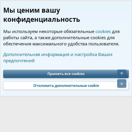
Мы ценим вашу
конфиденциальность
Мы используем некоторые обязательные
cookies
для
работы сайта, а также дополнительные cookies для
обеспечения максимального удобства пользователя.
Пользователи
Дополнительная информация и настройка Ваших
предпочтений
Cookies
Charm by DCom
Russian (RU)
Обратная связь
Условия и правила
Верх
Принять все cookies
Политика конфиденциальности
Помощь
R
S
Низ
S
Отклонить дополнительные cookie
®
Community platform by XenForo
© 2010-2026 XenForo Ltd.
Перевод от
®
Jumuro
|
Media embeds via s9e/MediaSites