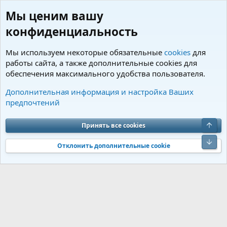
Мы ценим вашу
конфиденциальность
Мы используем некоторые обязательные
cookies
для
работы сайта, а также дополнительные cookies для
обеспечения максимального удобства пользователя.
Пользователи
Дополнительная информация и настройка Ваших
предпочтений
Cookies
Charm by DCom
Russian (RU)
Обратная связь
Условия и правила
Верх
Принять все cookies
Политика конфиденциальности
Помощь
R
S
Низ
S
Отклонить дополнительные cookie
®
Community platform by XenForo
© 2010-2026 XenForo Ltd.
Перевод от
®
Jumuro
|
Media embeds via s9e/MediaSites