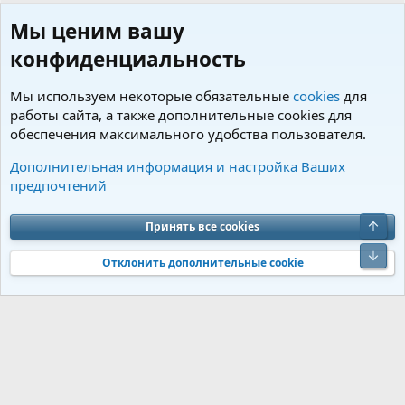
Мы ценим вашу
конфиденциальность
Мы используем некоторые обязательные
cookies
для
работы сайта, а также дополнительные cookies для
обеспечения максимального удобства пользователя.
Пользователи
Дополнительная информация и настройка Ваших
предпочтений
Cookies
Charm by DCom
Russian (RU)
Обратная связь
Условия и правила
Верх
Принять все cookies
Политика конфиденциальности
Помощь
R
S
Низ
S
Отклонить дополнительные cookie
®
Community platform by XenForo
© 2010-2026 XenForo Ltd.
Перевод от
®
Jumuro
|
Media embeds via s9e/MediaSites