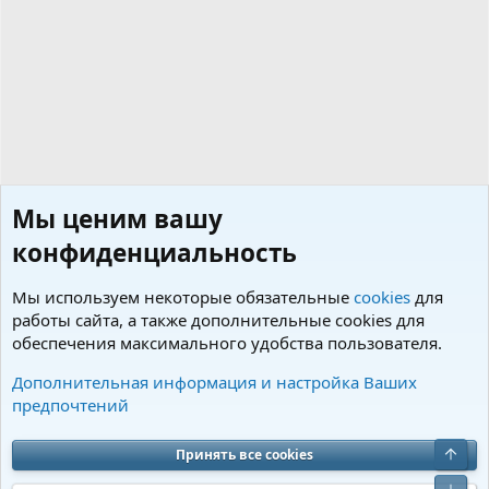
Мы ценим вашу
конфиденциальность
Мы используем некоторые обязательные
cookies
для
работы сайта, а также дополнительные cookies для
обеспечения максимального удобства пользователя.
Пользователи
Дополнительная информация и настройка Ваших
предпочтений
Cookies
Charm by DCom
Russian (RU)
Обратная связь
Условия и правила
Верх
Принять все cookies
Политика конфиденциальности
Помощь
R
S
Низ