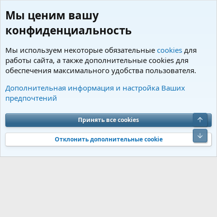
Мы ценим вашу
конфиденциальность
Мы используем некоторые обязательные
cookies
для
работы сайта, а также дополнительные cookies для
обеспечения максимального удобства пользователя.
Пользователи
Дополнительная информация и настройка Ваших
предпочтений
Cookies
Charm by DCom
Russian (RU)
Обратная связь
Условия и правила
Верх
Принять все cookies
Политика конфиденциальности
Помощь
R
S
Низ
S
Отклонить дополнительные cookie
®
Community platform by XenForo
© 2010-2026 XenForo Ltd.
Перевод от
®
Jumuro
|
Media embeds via s9e/MediaSites