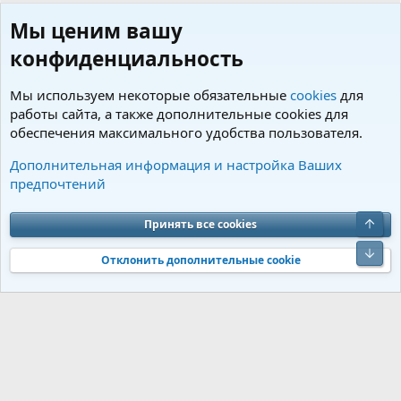
Мы ценим вашу
конфиденциальность
Мы используем некоторые обязательные
cookies
для
работы сайта, а также дополнительные cookies для
обеспечения максимального удобства пользователя.
Пользователи
Дополнительная информация и настройка Ваших
предпочтений
Cookies
Charm by DCom
Russian (RU)
Обратная связь
Условия и правила
Верх
Принять все cookies
Политика конфиденциальности
Помощь
R
S
Низ
S
Отклонить дополнительные cookie
®
Community platform by XenForo
© 2010-2026 XenForo Ltd.
Перевод от
®
Jumuro
|
Media embeds via s9e/MediaSites