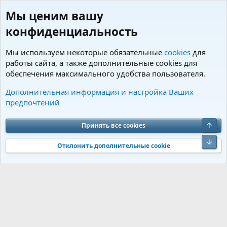
Мы ценим вашу
конфиденциальность
Мы используем некоторые обязательные
cookies
для
работы сайта, а также дополнительные cookies для
обеспечения максимального удобства пользователя.
Пользователи
Дополнительная информация и настройка Ваших
предпочтений
Cookies
Charm by DCom
Russian (RU)
Обратная связь
Условия и правила
Верх
Принять все cookies
Политика конфиденциальности
Помощь
R
S
Низ
S
Отклонить дополнительные cookie
®
Community platform by XenForo
© 2010-2026 XenForo Ltd.
Перевод от
®
Jumuro
|
Media embeds via s9e/MediaSites