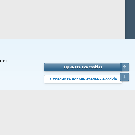
ния
Верх
Принять все cookies
вия и правила
Политика конфиденциальности
Помощь
R
Низ
S
Отклонить дополнительные cookie
S
 s9e/MediaSites