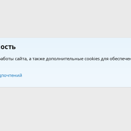
ость
аботы сайта, а также дополнительные cookies для обеспече
Обратная связь
Усло
дпочтений
®
®
form by XenForo
© 2010-2026 XenForo Ltd.
Перевод от Jumuro
|
Media embeds via