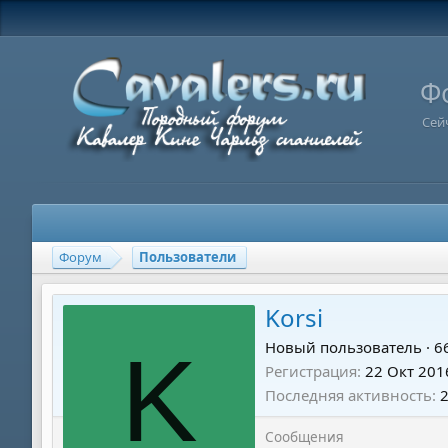
Ф
Сей
Форум
Пользователи
Korsi
K
Новый пользователь
·
6
Регистрация
22 Окт 201
Последняя активность
Сообщения