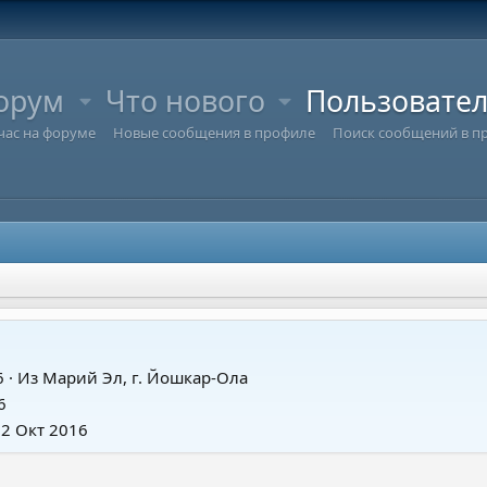
орум
Что нового
Пользовате
час на форуме
Новые сообщения в профиле
Поиск сообщений в п
6
·
Из
Марий Эл, г. Йошкар-Ола
6
22 Окт 2016