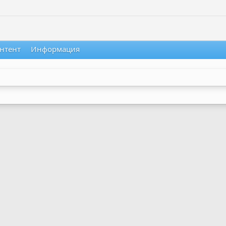
нтент
Информация