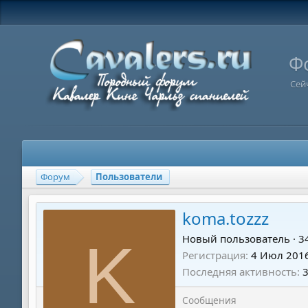
Ф
Сей
Форум
Пользователи
koma.tozzz
K
Новый пользователь
·
3
Регистрация
4 Июл 201
Последняя активность
Сообщения