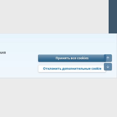
ния
Верх
Принять все cookies
вия и правила
Политика конфиденциальности
Помощь
R
Низ
S
Отклонить дополнительные cookie
S
 s9e/MediaSites