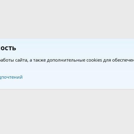
ость
аботы сайта, а также дополнительные cookies для обеспече
Обратная связь
Усло
дпочтений
®
®
form by XenForo
© 2010-2026 XenForo Ltd.
Перевод от Jumuro
|
Media embeds via