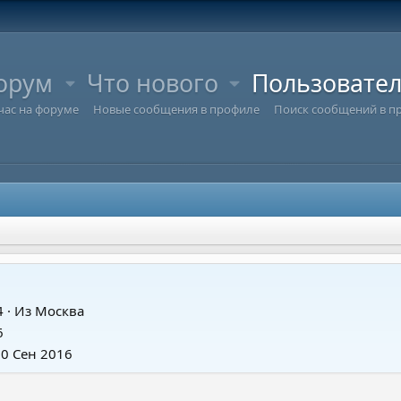
орум
Что нового
Пользовате
час на форуме
Новые сообщения в профиле
Поиск сообщений в п
4
·
Из
Москва
6
30 Сен 2016