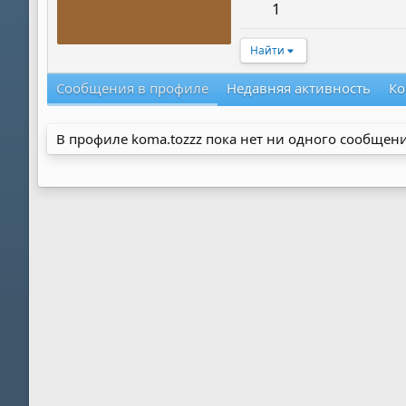
1
Найти
Сообщения в профиле
Недавняя активность
Ко
В профиле koma.tozzz пока нет ни одного сообщени