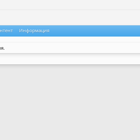
нтент
Информация
я.