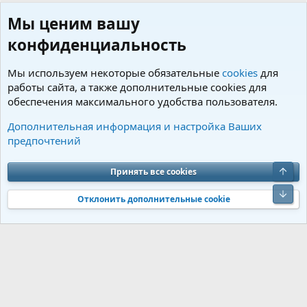
Мы ценим вашу
конфиденциальность
Мы используем некоторые обязательные
cookies
для
работы сайта, а также дополнительные cookies для
обеспечения максимального удобства пользователя.
Пользователи
Дополнительная информация и настройка Ваших
предпочтений
Cookies
Charm by DCom
Russian (RU)
Обратная связь
Условия и правила
Верх
Принять все cookies
Политика конфиденциальности
Помощь
R
S
Низ
S
Отклонить дополнительные cookie
®
Community platform by XenForo
© 2010-2026 XenForo Ltd.
Перевод от
®
Jumuro
|
Media embeds via s9e/MediaSites