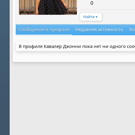
0
Найти
Сообщения в профиле
Недавняя активность
Ко
В профиле Кавалер Джонни пока нет ни одного со