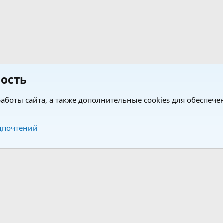
ость
аботы сайта, а также дополнительные cookies для обеспече
Обратная связь
Усло
дпочтений
®
®
form by XenForo
© 2010-2026 XenForo Ltd.
Перевод от Jumuro
|
Media embeds via