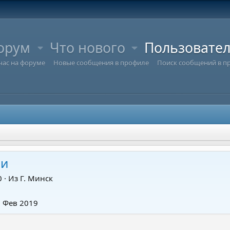
орум
Что нового
Пользовате
час на форуме
Новые сообщения в профиле
Поиск сообщений в п
ни
0
·
Из
Г. Минск
6 Фев 2019