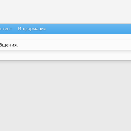
нтент
Информация
общения.