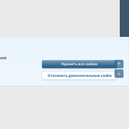
ния
Верх
Принять все cookies
вия и правила
Политика конфиденциальности
Помощь
R
Низ
S
Отклонить дополнительные cookie
S
 s9e/MediaSites