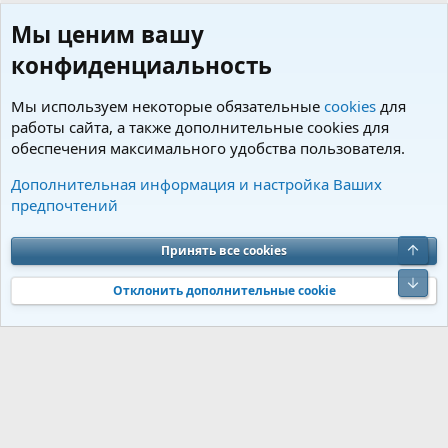
Мы ценим вашу
конфиденциальность
Мы используем некоторые обязательные
cookies
для
работы сайта, а также дополнительные cookies для
обеспечения максимального удобства пользователя.
Пользователи
Дополнительная информация и настройка Ваших
предпочтений
Cookies
Charm by DCom
Russian (RU)
Обратная связь
Условия и правила
Верх
Принять все cookies
Политика конфиденциальности
Помощь
R
S
Низ
S
Отклонить дополнительные cookie
®
Community platform by XenForo
© 2010-2026 XenForo Ltd.
Перевод от
®
Jumuro
|
Media embeds via s9e/MediaSites