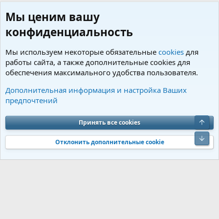
Мы ценим вашу
конфиденциальность
Мы используем некоторые обязательные
cookies
для
работы сайта, а также дополнительные cookies для
обеспечения максимального удобства пользователя.
Пользователи
Дополнительная информация и настройка Ваших
предпочтений
Cookies
Charm by DCom
Russian (RU)
Обратная связь
Условия и правила
Верх
Принять все cookies
Политика конфиденциальности
Помощь
R
S
Низ
S
Отклонить дополнительные cookie
®
Community platform by XenForo
© 2010-2026 XenForo Ltd.
Перевод от
®
Jumuro
|
Media embeds via s9e/MediaSites