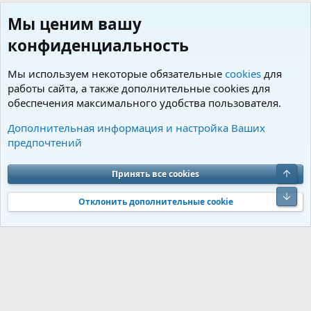
Мы ценим вашу
конфиденциальность
Мы используем некоторые обязательные
cookies
для
работы сайта, а также дополнительные cookies для
обеспечения максимального удобства пользователя.
Пользователи
Дополнительная информация и настройка Ваших
предпочтений
Cookies
Charm by DCom
Russian (RU)
Обратная связь
Условия и правила
Верх
Принять все cookies
Политика конфиденциальности
Помощь
R
S
Низ
S
Отклонить дополнительные cookie
®
Community platform by XenForo
© 2010-2026 XenForo Ltd.
Перевод от
®
Jumuro
|
Media embeds via s9e/MediaSites