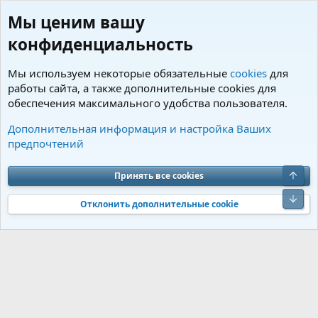
Мы ценим вашу
конфиденциальность
Мы используем некоторые обязательные
cookies
для
работы сайта, а также дополнительные cookies для
обеспечения максимального удобства пользователя.
Пользователи
Дополнительная информация и настройка Ваших
предпочтений
Cookies
Charm by DCom
Russian (RU)
Обратная связь
Условия и правила
Верх
Принять все cookies
Политика конфиденциальности
Помощь
R
S
Низ
S
Отклонить дополнительные cookie
®
Community platform by XenForo
© 2010-2026 XenForo Ltd.
Перевод от
®
Jumuro
|
Media embeds via s9e/MediaSites