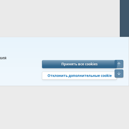
ния
Верх
Принять все cookies
вия и правила
Политика конфиденциальности
Помощь
R
Низ
S
Отклонить дополнительные cookie
S
 s9e/MediaSites