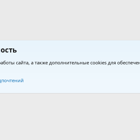
ость
аботы сайта, а также дополнительные cookies для обеспече
Обратная связь
Усло
дпочтений
®
®
form by XenForo
© 2010-2026 XenForo Ltd.
Перевод от Jumuro
|
Media embeds via