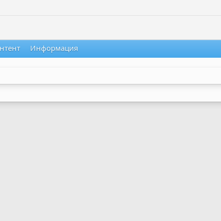
нтент
Информация