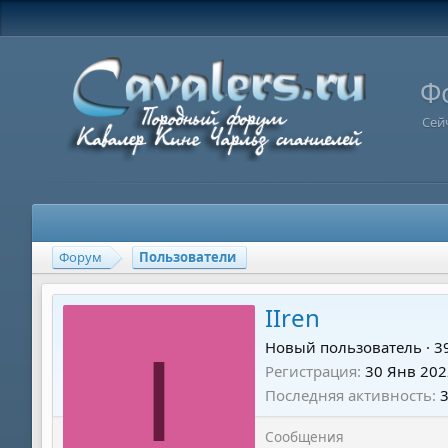
Ф
Сей
Форум
Пользователи
IIren
I
Новый пользователь
·
3
Регистрация
30 Янв 202
Последняя активность
Сообщения