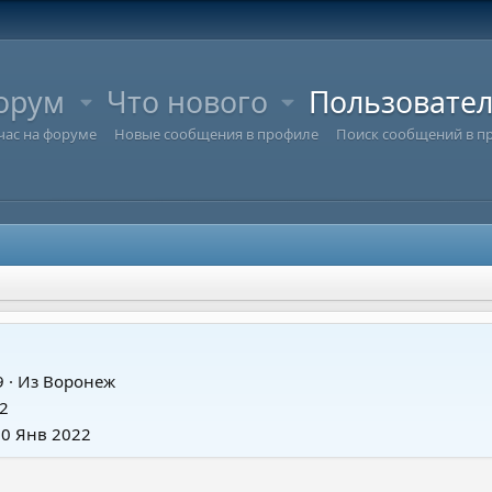
орум
Что нового
Пользовате
час на форуме
Новые сообщения в профиле
Поиск сообщений в п
9
·
Из
Воронеж
2
30 Янв 2022