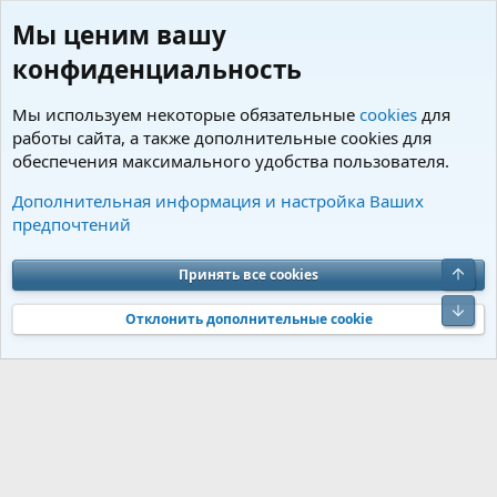
Мы ценим вашу
конфиденциальность
Мы используем некоторые обязательные
cookies
для
работы сайта, а также дополнительные cookies для
обеспечения максимального удобства пользователя.
Пользователи
Дополнительная информация и настройка Ваших
предпочтений
Cookies
Charm by DCom
Russian (RU)
Обратная связь
Условия и правила
Верх
Принять все cookies
Политика конфиденциальности
Помощь
R
S
Низ
S
Отклонить дополнительные cookie
®
Community platform by XenForo
© 2010-2026 XenForo Ltd.
Перевод от
®
Jumuro
|
Media embeds via s9e/MediaSites