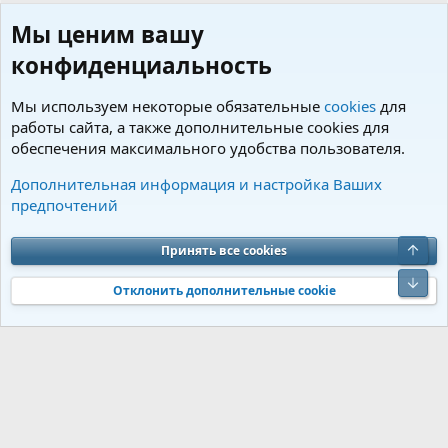
Мы ценим вашу
конфиденциальность
Мы используем некоторые обязательные
cookies
для
работы сайта, а также дополнительные cookies для
обеспечения максимального удобства пользователя.
Пользователи
Дополнительная информация и настройка Ваших
предпочтений
Cookies
Charm by DCom
Russian (RU)
Обратная связь
Условия и правила
Верх
Принять все cookies
Политика конфиденциальности
Помощь
R
S
Низ
S
Отклонить дополнительные cookie
®
Community platform by XenForo
© 2010-2026 XenForo Ltd.
Перевод от
®
Jumuro
|
Media embeds via s9e/MediaSites