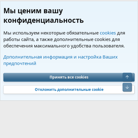
Мы ценим вашу
конфиденциальность
Мы используем некоторые обязательные
cookies
для
работы сайта, а также дополнительные cookies для
обеспечения максимального удобства пользователя.
Пользователи
Дополнительная информация и настройка Ваших
предпочтений
Cookies
Charm by DCom
Russian (RU)
Обратная связь
Условия и правила
Верх
Принять все cookies
Политика конфиденциальности
Помощь
R
S
Низ
S
Отклонить дополнительные cookie
®
Community platform by XenForo
© 2010-2026 XenForo Ltd.
Перевод от
®
Jumuro
|
Media embeds via s9e/MediaSites