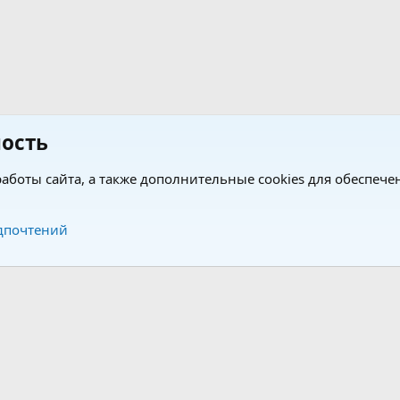
ость
аботы сайта, а также дополнительные cookies для обеспече
Обратная связь
Усло
дпочтений
®
®
form by XenForo
© 2010-2026 XenForo Ltd.
Перевод от Jumuro
|
Media embeds via