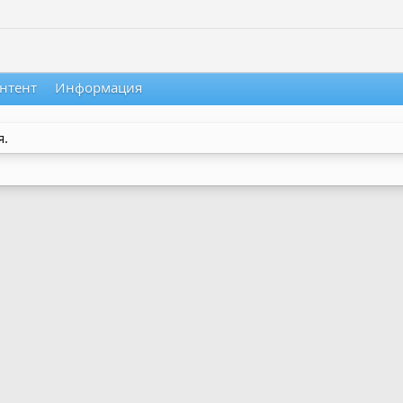
нтент
Информация
я.