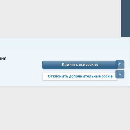
ния
Верх
Принять все cookies
вия и правила
Политика конфиденциальности
Помощь
R
Низ
S
Отклонить дополнительные cookie
S
 s9e/MediaSites