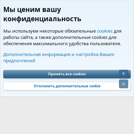
Мы ценим вашу
конфиденциальность
Мы используем некоторые обязательные
cookies
для
работы сайта, а также дополнительные cookies для
обеспечения максимального удобства пользователя.
Пользователи
Дополнительная информация и настройка Ваших
предпочтений
Cookies
Charm by DCom
Russian (RU)
Обратная связь
Условия и правила
Верх
Принять все cookies
Политика конфиденциальности
Помощь
R
S
Низ
S
Отклонить дополнительные cookie
®
Community platform by XenForo
© 2010-2026 XenForo Ltd.
Перевод от
®
Jumuro
|
Media embeds via s9e/MediaSites