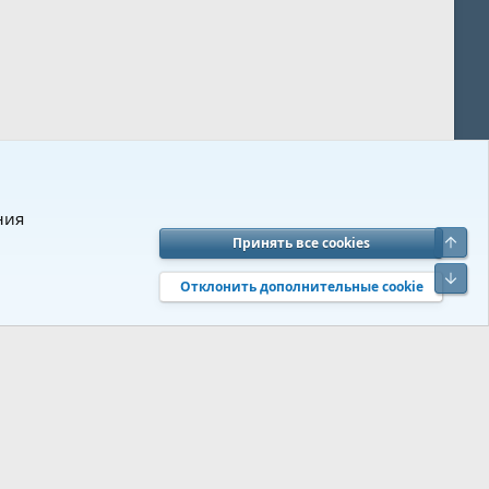
ния
Верх
Принять все cookies
вия и правила
Политика конфиденциальности
Помощь
R
Низ
S
Отклонить дополнительные cookie
S
 s9e/MediaSites