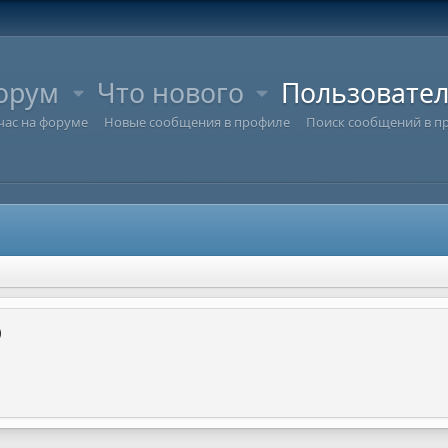
орум
Что нового
Пользовате
час на форуме
Новые сообщения в профиле
Поиск сообщений в п
)