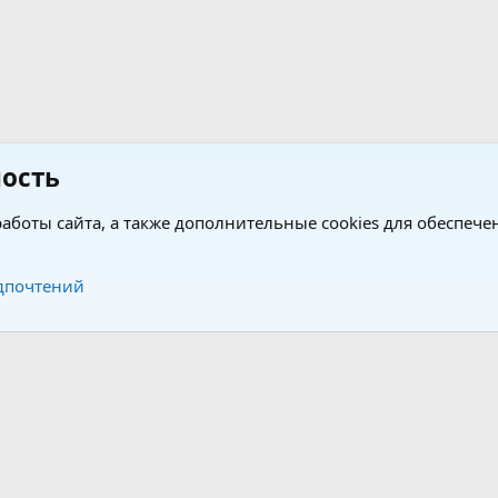
ость
аботы сайта, а также дополнительные cookies для обеспече
Обратная связь
Усло
дпочтений
®
®
form by XenForo
© 2010-2026 XenForo Ltd.
Перевод от Jumuro
|
Media embeds via