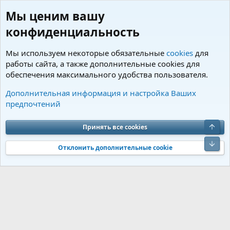
Мы ценим вашу
конфиденциальность
Мы используем некоторые обязательные
cookies
для
работы сайта, а также дополнительные cookies для
обеспечения максимального удобства пользователя.
Пользователи
Дополнительная информация и настройка Ваших
предпочтений
Cookies
Charm by DCom
Russian (RU)
Обратная связь
Условия и правила
Верх
Принять все cookies
Политика конфиденциальности
Помощь
R
S
Низ
S
Отклонить дополнительные cookie
®
Community platform by XenForo
© 2010-2026 XenForo Ltd.
Перевод от
®
Jumuro
|
Media embeds via s9e/MediaSites