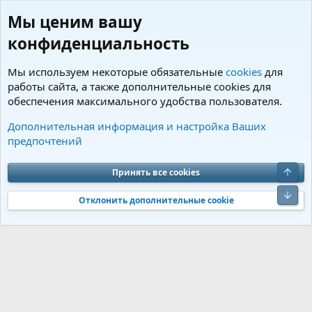
Мы ценим вашу
конфиденциальность
Мы используем некоторые обязательные
cookies
для
работы сайта, а также дополнительные cookies для
обеспечения максимального удобства пользователя.
Пользователи
Дополнительная информация и настройка Ваших
предпочтений
Cookies
Charm by DCom
Russian (RU)
Обратная связь
Условия и правила
Верх
Принять все cookies
Политика конфиденциальности
Помощь
R
S
Низ
S
Отклонить дополнительные cookie
®
Community platform by XenForo
© 2010-2026 XenForo Ltd.
Перевод от
®
Jumuro
|
Media embeds via s9e/MediaSites