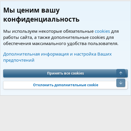
Мы ценим вашу
конфиденциальность
Мы используем некоторые обязательные
cookies
для
работы сайта, а также дополнительные cookies для
обеспечения максимального удобства пользователя.
Пользователи
Дополнительная информация и настройка Ваших
предпочтений
Cookies
Charm by DCom
Russian (RU)
Обратная связь
Условия и правила
Верх
Принять все cookies
Политика конфиденциальности
Помощь
R
S
Низ
S
Отклонить дополнительные cookie
®
Community platform by XenForo
© 2010-2026 XenForo Ltd.
Перевод от
®
Jumuro
|
Media embeds via s9e/MediaSites