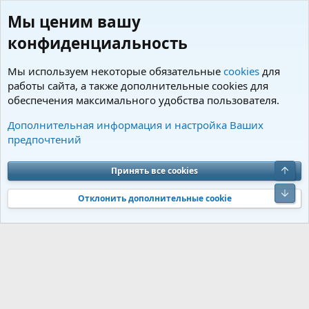
Мы ценим вашу
конфиденциальность
Мы используем некоторые обязательные
cookies
для
работы сайта, а также дополнительные cookies для
обеспечения максимального удобства пользователя.
Пользователи
Дополнительная информация и настройка Ваших
предпочтений
Cookies
Charm by DCom
Russian (RU)
Обратная связь
Условия и правила
Верх
Принять все cookies
Политика конфиденциальности
Помощь
R
S
Низ
S
Отклонить дополнительные cookie
®
Community platform by XenForo
© 2010-2026 XenForo Ltd.
Перевод от
®
Jumuro
|
Media embeds via s9e/MediaSites