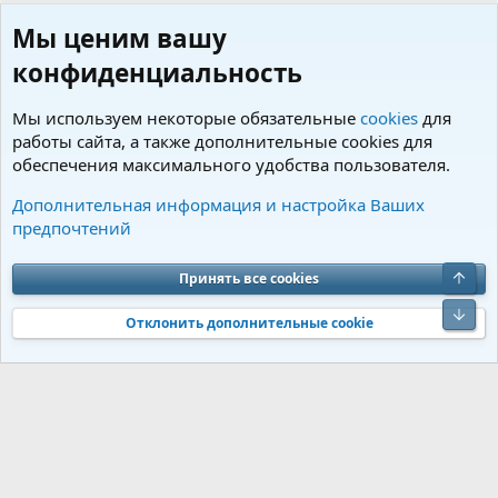
Мы ценим вашу
конфиденциальность
Мы используем некоторые обязательные
cookies
для
работы сайта, а также дополнительные cookies для
обеспечения максимального удобства пользователя.
Пользователи
Дополнительная информация и настройка Ваших
предпочтений
Cookies
Charm by DCom
Russian (RU)
Обратная связь
Условия и правила
Верх
Принять все cookies
Политика конфиденциальности
Помощь
R
S
Низ
S
Отклонить дополнительные cookie
®
Community platform by XenForo
© 2010-2026 XenForo Ltd.
Перевод от
®
Jumuro
|
Media embeds via s9e/MediaSites