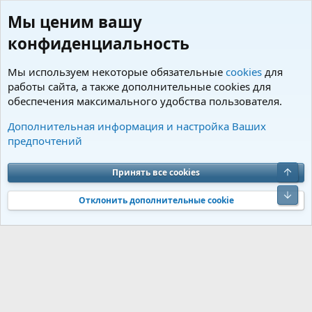
Мы ценим вашу
конфиденциальность
Мы используем некоторые обязательные
cookies
для
работы сайта, а также дополнительные cookies для
обеспечения максимального удобства пользователя.
Пользователи
Дополнительная информация и настройка Ваших
предпочтений
Cookies
Charm by DCom
Russian (RU)
Обратная связь
Условия и правила
Верх
Принять все cookies
Политика конфиденциальности
Помощь
R
S
Низ
S
Отклонить дополнительные cookie
®
Community platform by XenForo
© 2010-2026 XenForo Ltd.
Перевод от
®
Jumuro
|
Media embeds via s9e/MediaSites