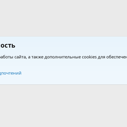
ость
аботы сайта, а также дополнительные cookies для обеспече
Обратная связь
Усло
дпочтений
®
®
form by XenForo
© 2010-2026 XenForo Ltd.
Перевод от Jumuro
|
Media embeds via