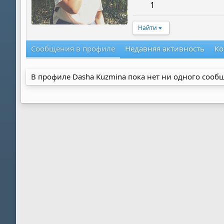
1
Найти
Сообщения в профиле
Недавняя активность
Ко
В профиле Dasha Kuzmina пока нет ни одного сооб