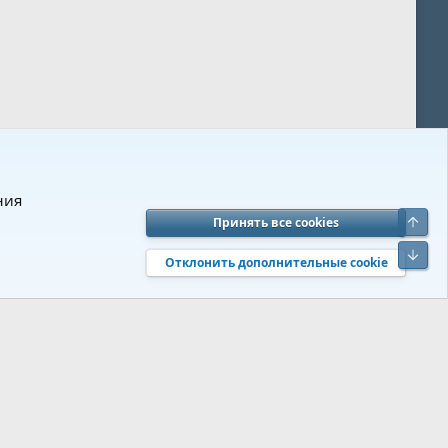
ния
Верх
Принять все cookies
вия и правила
Политика конфиденциальности
Помощь
R
Низ
S
Отклонить дополнительные cookie
S
 s9e/MediaSites