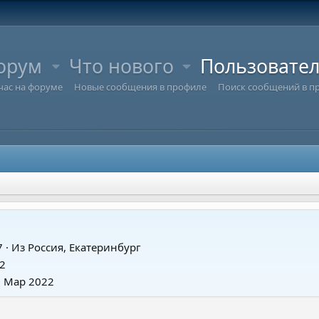
орум
Что нового
Пользовате
час на форуме
Новые сообщения в профиле
Поиск сообщений в п
7
·
Из
Россия, Екатеринбург
2
6 Мар 2022