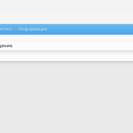
нтент
Информация
щения.