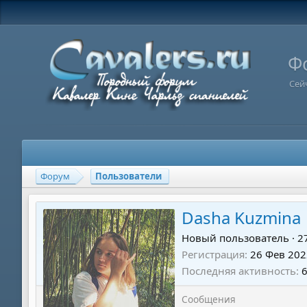
Ф
Сей
Форум
Пользователи
Dasha Kuzmina
Новый пользователь
·
2
Регистрация
26 Фев 202
Последняя активность
Сообщения