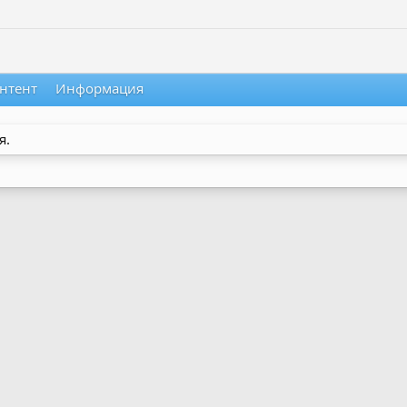
нтент
Информация
я.