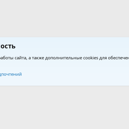
ость
аботы сайта, а также дополнительные cookies для обеспече
Обратная связь
Усло
дпочтений
®
®
form by XenForo
© 2010-2026 XenForo Ltd.
Перевод от Jumuro
|
Media embeds via