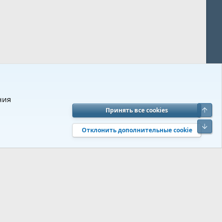
ния
Верх
Принять все cookies
вия и правила
Политика конфиденциальности
Помощь
R
Низ
S
Отклонить дополнительные cookie
S
 s9e/MediaSites