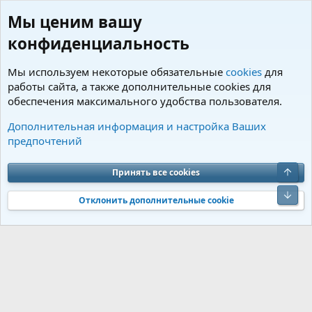
Мы ценим вашу
конфиденциальность
Мы используем некоторые обязательные
cookies
для
работы сайта, а также дополнительные cookies для
обеспечения максимального удобства пользователя.
Пользователи
Дополнительная информация и настройка Ваших
предпочтений
Cookies
Charm by DCom
Russian (RU)
Обратная связь
Условия и правила
Верх
Принять все cookies
Политика конфиденциальности
Помощь
R
S
Низ
S
Отклонить дополнительные cookie
®
Community platform by XenForo
© 2010-2026 XenForo Ltd.
Перевод от
®
Jumuro
|
Media embeds via s9e/MediaSites