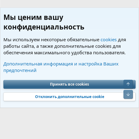
Мы ценим вашу
конфиденциальность
Мы используем некоторые обязательные
cookies
для
работы сайта, а также дополнительные cookies для
обеспечения максимального удобства пользователя.
Пользователи
Дополнительная информация и настройка Ваших
предпочтений
Cookies
Charm by DCom
Russian (RU)
Обратная связь
Условия и правила
Верх
Принять все cookies
Политика конфиденциальности
Помощь
R
S
Низ
S
Отклонить дополнительные cookie
®
Community platform by XenForo
© 2010-2026 XenForo Ltd.
Перевод от
®
Jumuro
|
Media embeds via s9e/MediaSites