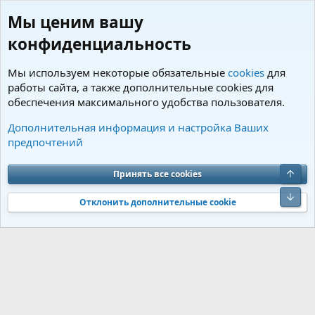
Мы ценим вашу
конфиденциальность
Мы используем некоторые обязательные
cookies
для
работы сайта, а также дополнительные cookies для
обеспечения максимального удобства пользователя.
Пользователи
Дополнительная информация и настройка Ваших
предпочтений
Cookies
Charm by DCom
Russian (RU)
Обратная связь
Условия и правила
Верх
Принять все cookies
Политика конфиденциальности
Помощь
R
S
Низ
S
Отклонить дополнительные cookie
®
Community platform by XenForo
© 2010-2026 XenForo Ltd.
Перевод от
®
Jumuro
|
Media embeds via s9e/MediaSites