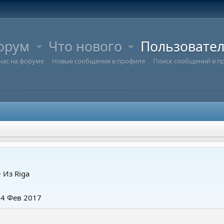
орум
Что нового
Пользовате
час на форуме
Новые сообщения в профиле
Поиск сообщений в п
·
Из
Riga
14 Фев 2017