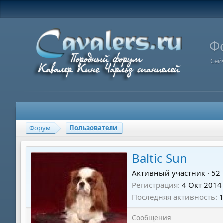
Ф
Сей
Форум
Пользователи
Baltic Sun
Активный участник
·
52
Регистрация
4 Окт 2014
Последняя активность
Сообщения