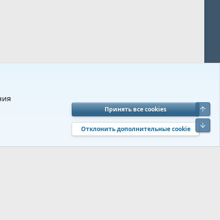
ния
Верх
Принять все cookies
вия и правила
Политика конфиденциальности
Помощь
R
Низ
S
Отклонить дополнительные cookie
S
 s9e/MediaSites