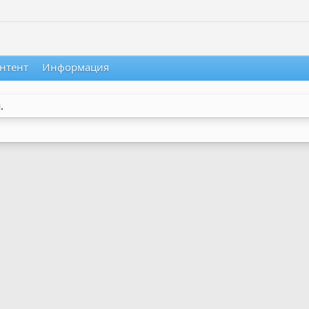
нтент
Информация
.