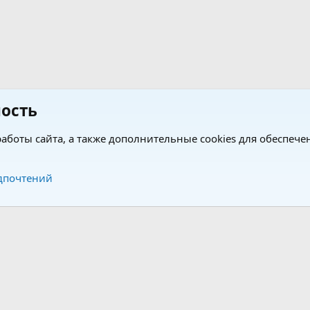
ость
аботы сайта, а также дополнительные cookies для обеспече
Обратная связь
Усло
дпочтений
®
®
form by XenForo
© 2010-2026 XenForo Ltd.
Перевод от Jumuro
|
Media embeds via