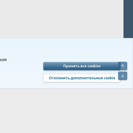
ния
Верх
Принять все cookies
вия и правила
Политика конфиденциальности
Помощь
R
Низ
S
Отклонить дополнительные cookie
S
 s9e/MediaSites