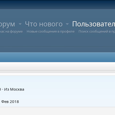
орум
Что нового
Пользовате
час на форуме
Новые сообщения в профиле
Поиск сообщений в п
0
·
Из
Москва
2 Фев 2018