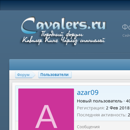
Ф
Сей
Форум
Пользователи
azar09
A
Новый пользователь
·
4
Регистрация
2 Фев 2018
Последняя активность
Сообщения