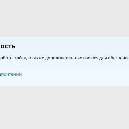
ость
аботы сайта, а также дополнительные cookies для обеспече
Обратная связь
Усло
дпочтений
®
®
form by XenForo
© 2010-2026 XenForo Ltd.
Перевод от Jumuro
|
Media embeds via