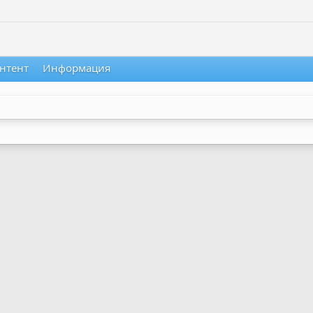
нтент
Информация