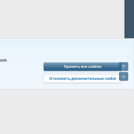
ния
Верх
Принять все cookies
вия и правила
Политика конфиденциальности
Помощь
R
Низ
S
Отклонить дополнительные cookie
S
 s9e/MediaSites