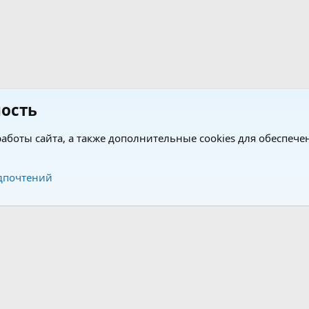
ость
аботы сайта, а также дополнительные cookies для обеспече
Обратная связь
Усло
дпочтений
®
®
form by XenForo
© 2010-2026 XenForo Ltd.
Перевод от Jumuro
|
Media embeds via