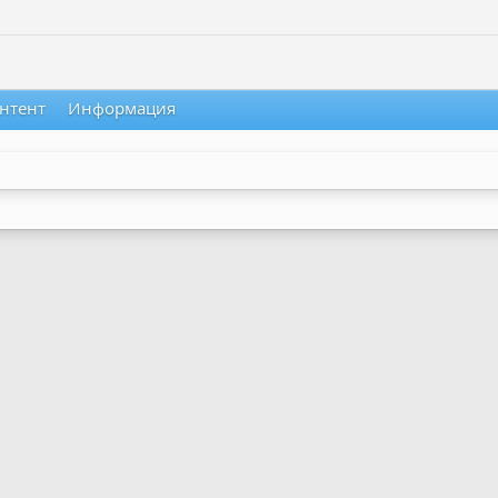
нтент
Информация