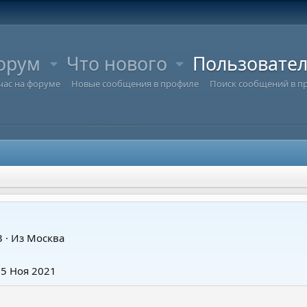
орум
Что нового
Пользовате
час на форуме
Новые сообщения в профиле
Поиск сообщений в п
3
·
Из
Москва
25 Ноя 2021