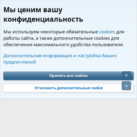
Мы ценим вашу
конфиденциальность
Мы используем некоторые обязательные
cookies
для
работы сайта, а также дополнительные cookies для
обеспечения максимального удобства пользователя.
Пользователи
Дополнительная информация и настройка Ваших
предпочтений
Cookies
Charm by DCom
Russian (RU)
Обратная связь
Условия и правила
Верх
Принять все cookies
Политика конфиденциальности
Помощь
R
S
Низ
S
Отклонить дополнительные cookie
®
Community platform by XenForo
© 2010-2026 XenForo Ltd.
Перевод от
®
Jumuro
|
Media embeds via s9e/MediaSites