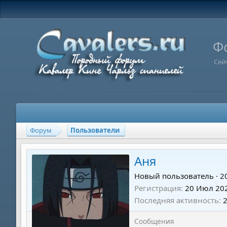
Ф
Сей
Форум
Пользователи
Аня
Новый пользователь
·
2
Регистрация
20 Июл 20
Последняя активность
Сообщения