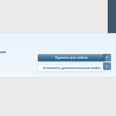
ния
Верх
Принять все cookies
вия и правила
Политика конфиденциальности
Помощь
R
Низ
S
Отклонить дополнительные cookie
S
 s9e/MediaSites