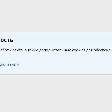
ость
аботы сайта, а также дополнительные cookies для обеспече
Обратная связь
Усло
дпочтений
®
®
form by XenForo
© 2010-2026 XenForo Ltd.
Перевод от Jumuro
|
Media embeds via