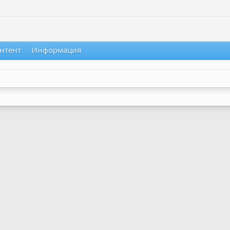
нтент
Информация