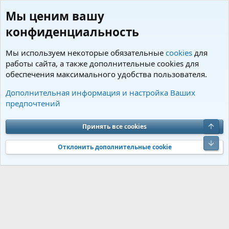
Мы ценим вашу
конфиденциальность
Мы используем некоторые обязательные
cookies
для
работы сайта, а также дополнительные cookies для
обеспечения максимального удобства пользователя.
Пользователи
Дополнительная информация и настройка Ваших
предпочтений
Cookies
Charm by DCom
Russian (RU)
Обратная связь
Условия и правила
Верх
Принять все cookies
Политика конфиденциальности
Помощь
R
S
Низ
S
Отклонить дополнительные cookie
®
Community platform by XenForo
© 2010-2026 XenForo Ltd.
Перевод от
®
Jumuro
|
Media embeds via s9e/MediaSites