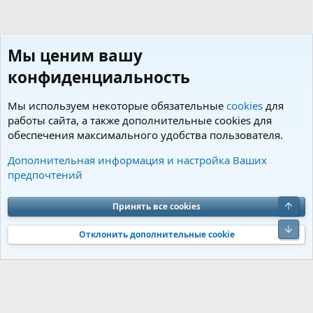
Мы ценим вашу
конфиденциальность
Мы используем некоторые обязательные
cookies
для
работы сайта, а также дополнительные cookies для
обеспечения максимального удобства пользователя.
Пользователи
Дополнительная информация и настройка Ваших
предпочтений
Cookies
Charm by DCom
Russian (RU)
Обратная связь
Условия и правила
Верх
Принять все cookies
Политика конфиденциальности
Помощь
R
S
Низ
S
Отклонить дополнительные cookie
®
Community platform by XenForo
© 2010-2026 XenForo Ltd.
Перевод от
®
Jumuro
|
Media embeds via s9e/MediaSites