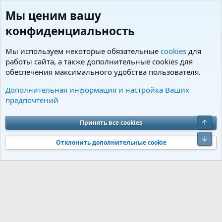
Мы ценим вашу
конфиденциальность
Мы используем некоторые обязательные
cookies
для
работы сайта, а также дополнительные cookies для
обеспечения максимального удобства пользователя.
Пользователи
Дополнительная информация и настройка Ваших
предпочтений
Cookies
Charm by DCom
Russian (RU)
Обратная связь
Условия и правила
Верх
Принять все cookies
Политика конфиденциальности
Помощь
R
S
Низ
S
Отклонить дополнительные cookie
®
Community platform by XenForo
© 2010-2026 XenForo Ltd.
Перевод от
®
Jumuro
|
Media embeds via s9e/MediaSites