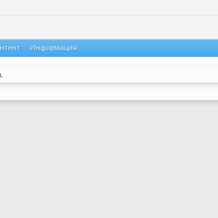
нтент
Информация
.