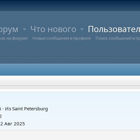
орум
Что нового
Пользовате
час на форуме
Новые сообщения в профиле
Поиск сообщений в п
6
·
Из
Saint Petersburg
2
2 Авг 2025