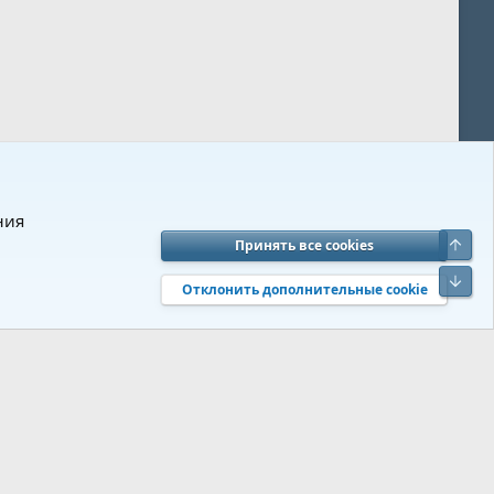
ния
Верх
Принять все cookies
вия и правила
Политика конфиденциальности
Помощь
R
Низ
S
Отклонить дополнительные cookie
S
 s9e/MediaSites