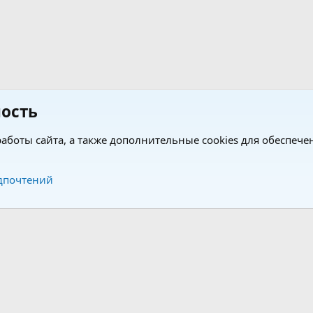
ость
аботы сайта, а также дополнительные cookies для обеспече
Обратная связь
Усло
дпочтений
®
®
form by XenForo
© 2010-2026 XenForo Ltd.
Перевод от Jumuro
|
Media embeds via