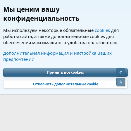
Мы ценим вашу
конфиденциальность
Мы используем некоторые обязательные
cookies
для
работы сайта, а также дополнительные cookies для
обеспечения максимального удобства пользователя.
Пользователи
Дополнительная информация и настройка Ваших
предпочтений
Cookies
Charm by DCom
Russian (RU)
Обратная связь
Условия и правила
Верх
Принять все cookies
Политика конфиденциальности
Помощь
R
S
Низ
S
Отклонить дополнительные cookie
®
Community platform by XenForo
© 2010-2026 XenForo Ltd.
Перевод от
®
Jumuro
|
Media embeds via s9e/MediaSites