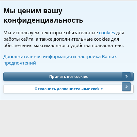
Мы ценим вашу
конфиденциальность
Мы используем некоторые обязательные
cookies
для
работы сайта, а также дополнительные cookies для
обеспечения максимального удобства пользователя.
Пользователи
Дополнительная информация и настройка Ваших
предпочтений
Cookies
Charm by DCom
Russian (RU)
Обратная связь
Условия и правила
Верх
Принять все cookies
Политика конфиденциальности
Помощь
R
S
Низ
S
Отклонить дополнительные cookie
®
Community platform by XenForo
© 2010-2026 XenForo Ltd.
Перевод от
®
Jumuro
|
Media embeds via s9e/MediaSites